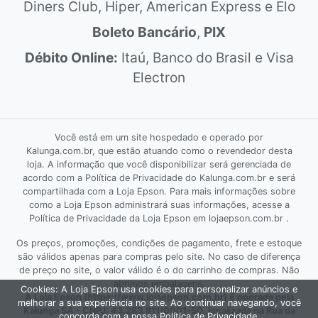
Diners Club, Hiper, American Express e Elo
Boleto Bancário
,
PIX
Débito Online:
Itaú, Banco do Brasil e Visa
Electron
Você está em um site hospedado e operado por
Kalunga.com.br, que estão atuando como o revendedor desta
loja. A informação que você disponibilizar será gerenciada de
acordo com a Política de Privacidade do Kalunga.com.br e será
compartilhada com a Loja Epson. Para mais informações sobre
como a Loja Epson administrará suas informações, acesse a
Política de Privacidade da Loja Epson em lojaepson.com.br .
Os preços, promoções, condições de pagamento, frete e estoque
são válidos apenas para compras pelo site. No caso de diferença
de preço no site, o valor válido é o do carrinho de compras. Não
abrimos embalagens.
Cookies: A Loja Epson usa cookies para personalizar anúncios e
A Loja Epson (https://www.lojaepson.com.br) é operada pela
melhorar a sua experiência no site. Ao continuar navegando, você
Kalunga SA - CNPJ: 43.283.811/0001-50, localizada na Rua da
concorda com a nossa
Política de Privacidade
.