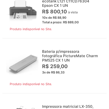
ecotank L121 C11CD76304
Epson CX 1 UN
R$ 800,10
à vista
10x de R$ 88,90
Total a prazo: R$ 889,00
Produto indisponível no Site.
Bateria p/impressora
fotográfica PictureMate Charm
PM525 CX 1 UN
R$ 259,00
3x de R$ 86,33
Produto indisponível no Site.
Impressora matricial LX-350,