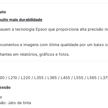
duto
uito mais durabilidade
ssuem a tecnologia Epson que proporciona alta precisão no
ocumentos e imagens com ótima qualidade por um baixo cu
antes em relatórios, gráficos e fotos.
L200 / L210 / L220 / L355 / L365 / L455 / L555 / L565 / L3
ressão
to
ão: Jato de tinta