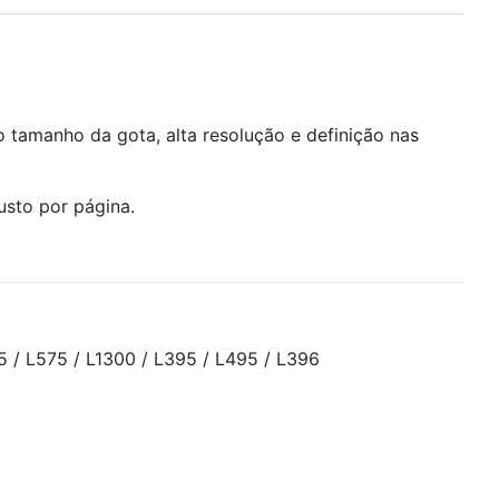
 tamanho da gota, alta resolução e definição nas
sto por página.
75 / L575 / L1300 / L395 / L495 / L396