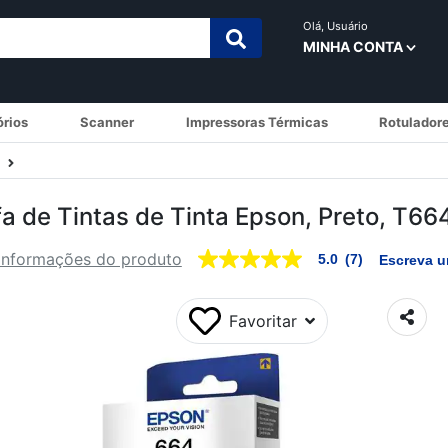
Olá,
Usuário
MINHA CONTA
órios
Scanner
Impressoras Térmicas
Rotuladore
fa de Tintas de Tinta Epson, Preto, T6
Informações do produto
5.0
(7)
Escreva u
5.0
de
5
estrelas,
Favoritar
valor
médio
de
avaliação.
Read
7
Reviews.
Link