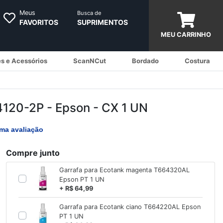
Meus
Busca de
FAVORITOS
SUPRIMENTOS
MEU CARRINHO
s e Acessórios
ScanNCut
Bordado
Costura
64120-2P - Epson - CX 1 UN
ma avaliação
Compre junto
Garrafa para Ecotank magenta T664320AL
Epson PT 1 UN
+ R$ 64,99
Garrafa para Ecotank ciano T664220AL Epson
PT 1 UN