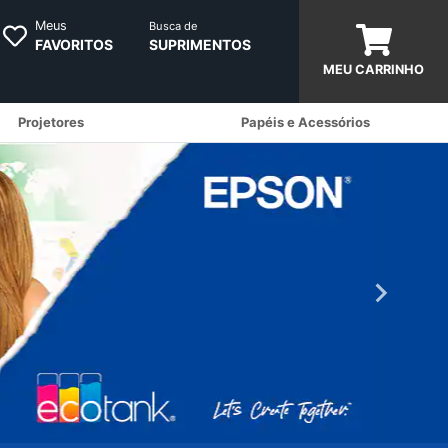
Meus
Busca de
FAVORITOS
SUPRIMENTOS
MEU CARRINHO
Projetores
Papéis e Acessórios