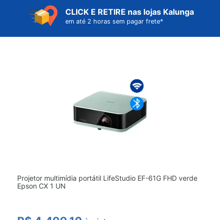
CLICK E RETIRE
nas lojas Kalunga
em até 2 horas sem pagar frete*
Projetor multimídia portátil LifeStudio EF-61G FHD verde 
Epson CX 1 UN