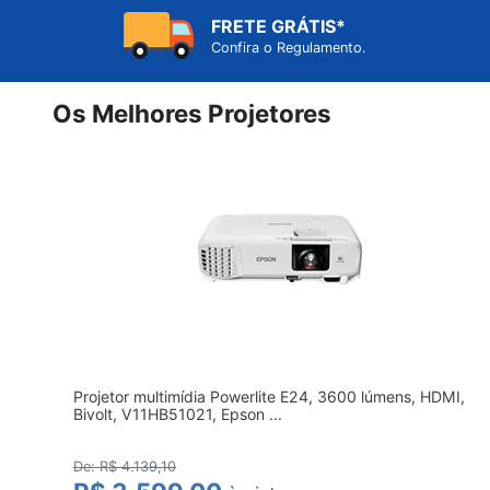
FRETE GRÁTIS*
Confira o Regulamento.
Os Melhores Projetores
Projetor multimídia Powerlite E24, 3600 lúmens, HDMI, 
Bivolt, V11HB51021, Epson ...
De: R$ 4.139,10