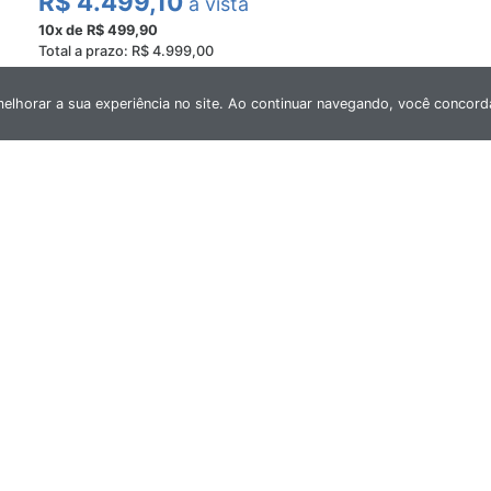
R$ 4.499,10
à vista
10x de R$ 499,90
Total a prazo: R$ 4.999,00
melhorar a sua experiência no site. Ao continuar navegando, você conco