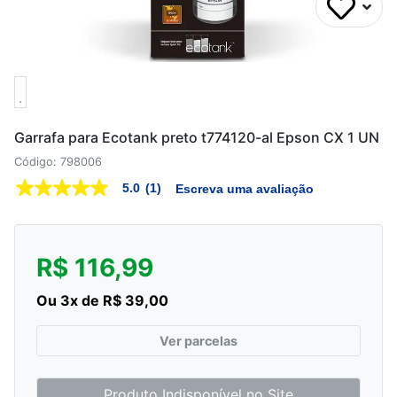
Garrafa para Ecotank preto t774120-al Epson CX 1 UN
Código: 798006
5.0
(1)
Escreva uma avaliação
5.0
de
5
estrelas,
valor
R$ 116,99
médio
de
avaliação.
Ou 3x de R$ 39,00
Read
a
Review.
Ver parcelas
Link
abre
na
mesma
Produto Indisponível no Site