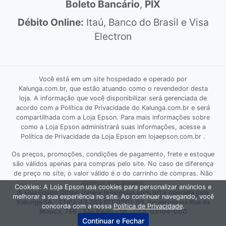
Boleto Bancário
,
PIX
Débito Online:
Itaú, Banco do Brasil e Visa
Electron
Você está em um site hospedado e operado por
Kalunga.com.br, que estão atuando como o revendedor desta
loja. A informação que você disponibilizar será gerenciada de
acordo com a Política de Privacidade do Kalunga.com.br e será
compartilhada com a Loja Epson. Para mais informações sobre
como a Loja Epson administrará suas informações, acesse a
Política de Privacidade da Loja Epson em lojaepson.com.br .
Os preços, promoções, condições de pagamento, frete e estoque
são válidos apenas para compras pelo site. No caso de diferença
de preço no site, o valor válido é o do carrinho de compras. Não
abrimos embalagens.
Cookies: A Loja Epson usa cookies para personalizar anúncios e
A Loja Epson (https://www.lojaepson.com.br) é operada pela
melhorar a sua experiência no site. Ao continuar navegando, você
Kalunga SA - CNPJ: 43.283.811/0001-50, localizada na Rua da
concorda com a nossa
Política de Privacidade
.
Mooca, 766 - São Paulo - SP - CEP: 03104-000
Continuar e Fechar