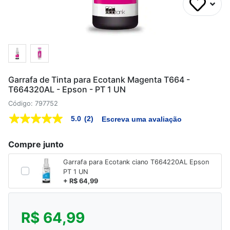
Garrafa de Tinta para Ecotank Magenta T664 -
T664320AL - Epson - PT 1 UN
Código: 797752
5.0
(2)
Escreva uma avaliação
5.0
de
5
Compre junto
estrelas,
valor
Garrafa para Ecotank ciano T664220AL Epson
médio
de
PT 1 UN
avaliação.
+ R$ 64,99
Read
2
Reviews.
Link
R$ 64,99
abre
na