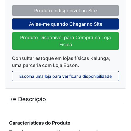
abre
na
mesma
Produto Indisponível no Site
página.
Avise-me quando Chegar no Site
Produto Disponível para Compra na Loja
Física
Consultar estoque em lojas físicas Kalunga,
uma parceria com Loja Epson.
Escolha uma loja para verificar a disponibilidade
Descrição
Características do Produto