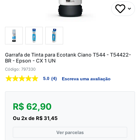
Garrafa de Tinta para Ecotank Ciano T544 - T54422-
BR - Epson - CX 1 UN
Código: 797330
5.0
(4)
Escreva uma avaliação
5.0
de
5
estrelas,
valor
R$ 62,90
médio
de
avaliação.
Ou 2x de R$ 31,45
Read
4
Reviews.
Ver parcelas
Link