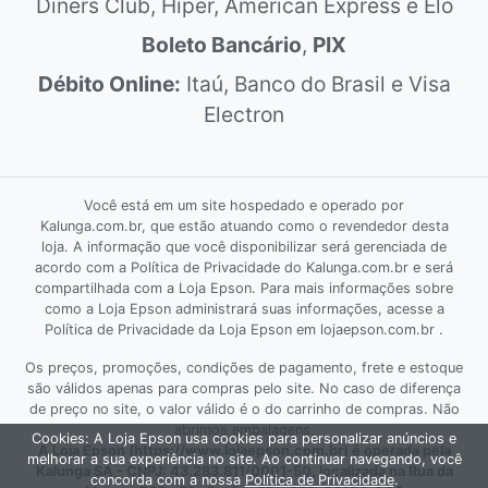
Diners Club, Hiper, American Express e Elo
Boleto Bancário
,
PIX
Débito Online:
Itaú, Banco do Brasil e Visa
Electron
Você está em um site hospedado e operado por
Kalunga.com.br, que estão atuando como o revendedor desta
loja. A informação que você disponibilizar será gerenciada de
acordo com a Política de Privacidade do Kalunga.com.br e será
compartilhada com a Loja Epson. Para mais informações sobre
como a Loja Epson administrará suas informações, acesse a
Política de Privacidade da Loja Epson em lojaepson.com.br .
Os preços, promoções, condições de pagamento, frete e estoque
são válidos apenas para compras pelo site. No caso de diferença
de preço no site, o valor válido é o do carrinho de compras. Não
abrimos embalagens.
Cookies: A Loja Epson usa cookies para personalizar anúncios e
A Loja Epson (https://www.lojaepson.com.br) é operada pela
melhorar a sua experiência no site. Ao continuar navegando, você
Kalunga SA - CNPJ: 43.283.811/0001-50, localizada na Rua da
concorda com a nossa
Política de Privacidade
.