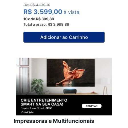
De: R$ 4.139,10
R$ 3.599,00
R$ 
à vista
10x de R$ 399,89
10x de
Total a prazo: R$ 3.998,89
Total a
Adicionar ao Carrinho
Impressoras e Multifuncionais