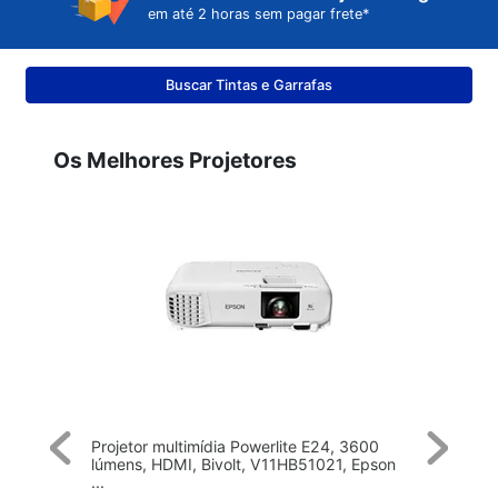
 até 2 horas sem pagar frete*
Buscar Tintas e Garrafas
Os Melhores Projetores
o EF-
Projetor multimídia Powerlite E24, 3600 
Projeto
lúmens, HDMI, Bivolt, V11HB51021, Epson 
61G F
...